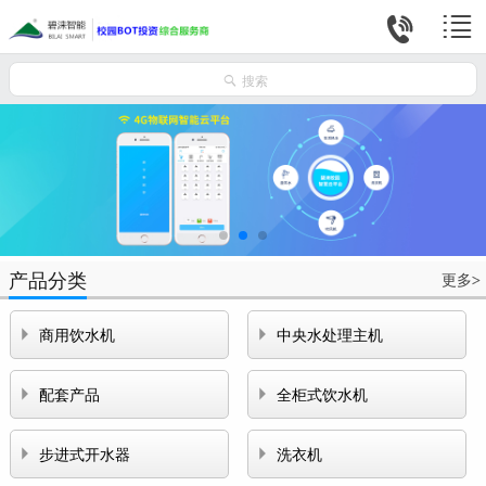



搜索
产品分类
更多
>


商用饮水机
中央水处理主机


配套产品
全柜式饮水机


步进式开水器
洗衣机