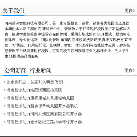
关于我们
更多
>
河南碧涞智能科技有限公司，是一家专业投资、运营、销售各类校园管道直饮
水和热水淋浴工程的高 新科技企业。碧涞致力于打造现代校园洗浴新型解决方
案，解决学生院校集中澡堂存在的弊端，采用市场成熟的 BOT模式，提供标准
化建设、专业化运营、团队化管理,短期内完成校园洗浴蜕变,真正实现校方"0"投
资、"0”风险。利用装配化、互联网、智能一体化控制等成熟技术应用，碧涞智
慧管理平台赋能新时代校园，打造高校互联网洗浴行业的标杆企业。为大学生
生 活提供高品质服务
行业新闻
公司新闻
更多
>
饮水机行业，首家引入明星代言!

河南碧涞助力洛阳涧西区检察院

河南碧涞助力康桥康城九号康城幼儿园

河南碧涞助力新乡保华幼儿园开水器装机

河南碧涞助力河南九州医药有限公司开水器

河南碧涞助力金水区经三路小学环保开水器
