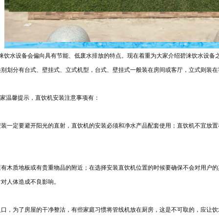
涞饮水设备会偏向具有节能、低废水排放的特点。现在着重为大家介绍碧涞饮水设备
类别划分有台式、壁挂式、立式机型，台式、壁挂式一般装在房间或客厅，立式则装在
家温馨提示，直饮机安装注意事项有：
安装一定要避开阳光的直射，直饮机的安装必须和净水产品配套使用；直饮机不宜放置
在有木质地板或有贵重物品的附近；在选择安装直饮机位置的时候要确保不会对用户的
射对人体造成不良影响。
火口，为了房屋的干净整沽，有些家庭习惯将管线机放在厨房，这是不可取的，应让饮