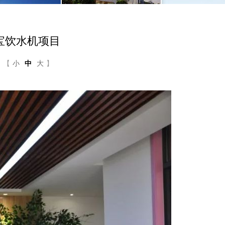
宝饮水机项目
【
小
中
大
】