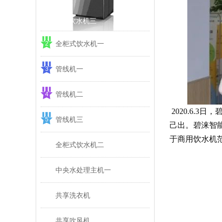
步进式饮水机三
全柜式饮水机一
2
管线机一
3
管线机二
4
2020.6.
管线机三
5
己出。碧涞智
于商用饮水机
全柜式饮水机二
6
中央水处理主机一
7
共享洗衣机
8
共享吹风机
9