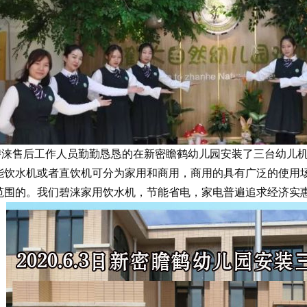
3日，碧涞售后工作人员勤勤恳恳的在新密瞻鹤幼儿园安装了三台幼
能饮水机或者直饮机可分为家用和商用，商用的具有广泛的使用
范围的。我们碧涞家用饮水机，节能省电，家电普遍追求经济实