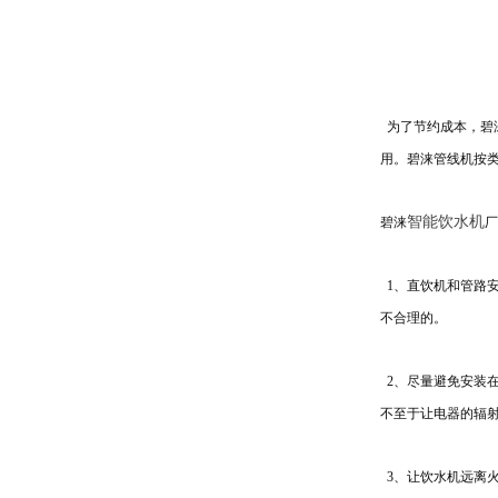
为了节约成本，碧
用。碧涞管线机按
智能饮水机
碧涞
厂
1、直饮机和管路
不合理的。
2、尽量避免安装
不至于让电器的辐
3、让饮水机远离